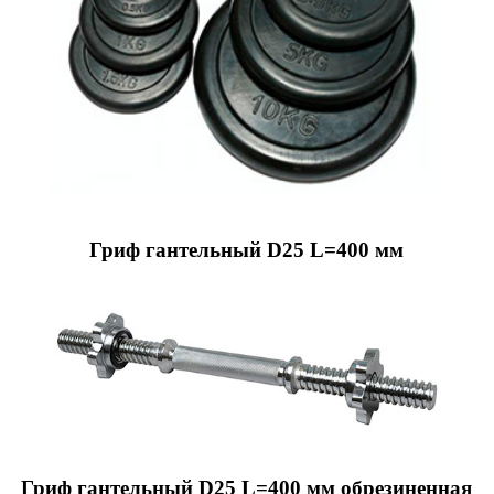
Гриф гантельный D25 L=400 мм
Гриф гантельный D25 L=400 мм обрезиненная