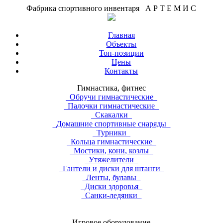
Фабрика спортивного инвентаря А Р Т Е М И С
Главная
Объекты
Топ-позиции
Цены
Контакты
Гимнастика, фитнес
Обручи гимнастические
Палочки гимнастические
Скакалки
Домашние спортивные снаряды
Турники
Кольца гимнастические
Мостики, кони, козлы
Утяжелители
Гантели и диски для штанги
Ленты, булавы
Диски здоровья
Санки-ледянки
Игровое оборудование